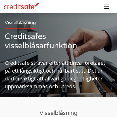
Visselblåsning
Creditsafes
visselblåsarfunktion
Creditsafe strävar efter att driva företaget
på ett långsiktigt och hållbart sätt. Det är
därför viktigt att allvarliga oegentligheter
uppmärksammas och utreds.
Visselblåsning