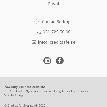
Varför välja oss
Kundservice
Privat
Lime CRM
Vår data
För dig som privatperson
Salesforce
Kundreferenser
Cookie Settings
Paket och priser
031-725 50 00
Jobba hos oss
info@creditsafe.se
Partners
Powering Business Decisions
Om Creditsafe
·
Nyhetsrum
·
Karriär
·
Integritetspolicy
·
Cookies
·
Visselblåsning
© Creditsafe i Sverige AB 2026