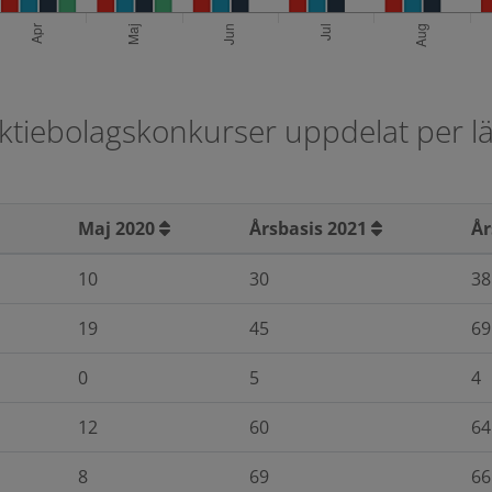
ktiebolagskonkurser uppdelat per l
Maj 2020
Årsbasis 2021
År
10
30
38
19
45
69
0
5
4
12
60
64
8
69
66