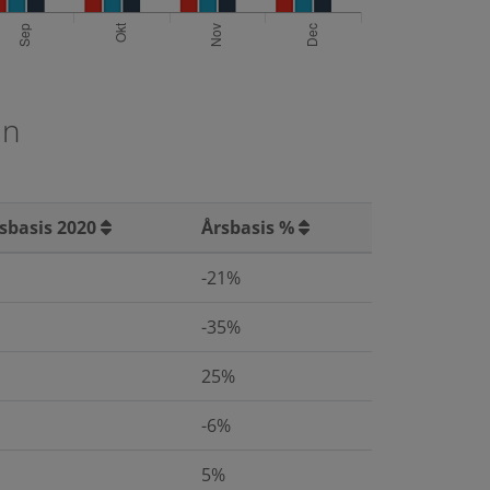
än
sbasis 2020
Årsbasis %
-21%
-35%
25%
-6%
5%