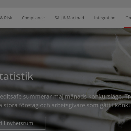
 & Risk
Compliance
Sälj & Marknad
Integration
Om
atistik
 Creditsafe summerar maj månads konkursläge. Tr
lera stora företag och arbetsgivare som gått i konku
 till nyhetsrum