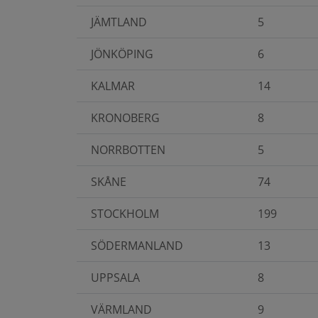
JÄMTLAND
5
JÖNKÖPING
6
KALMAR
14
KRONOBERG
8
NORRBOTTEN
5
SKÅNE
74
STOCKHOLM
199
SÖDERMANLAND
13
UPPSALA
8
VÄRMLAND
9