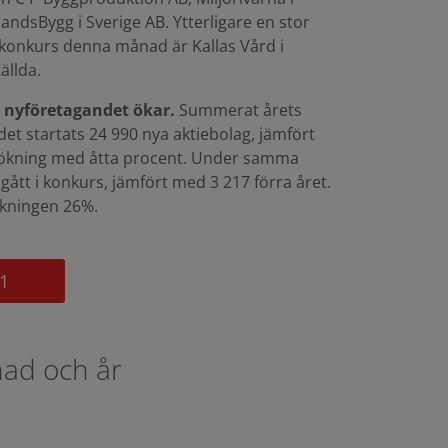
ndsBygg i Sverige AB. Ytterligare en stor
 konkurs denna månad är Kallas Vård i
ällda.
 nyföretagandet ökar.
Summerat årets
et startats 24 990 nya aktiebolag, jämfört
n ökning med åtta procent. Under samma
gått i konkurs, jämfört med 3 217 förra året.
skningen 26%.
1
nad och år