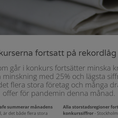
urserna fortsatt på rekordlåg
som går i konkurs fortsätter minska k
en minskning med 25% och lägsta siff
är det flera stora företag och många d
offer för pandemin denna månad.
itsafe summerar månadens
Alla storstadsregioner for
al, är det både flera stora
konkurssiffror
- Stockholm