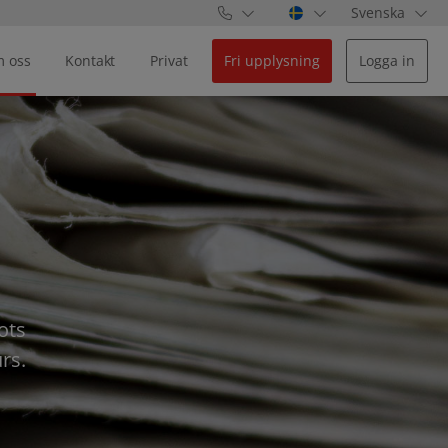
Svenska
 oss
Kontakt
Privat
Fri upplysning
Logga in
ots
rs.