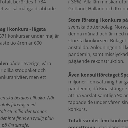
 Totalt berördes 1 734
(-36%). Alla län minskar u
et var så många drabbade
Gotland, Halland och Krono
Stora företag i konkurs p
svenska dotterbolag, Norwe
g i konkurs - lägsta
denna månad och är med näs
 671 konkurser under maj är
största konkursen. Bolaget 
ste tio åren är 600
anställda. Anledningen till
pandemin, samt misslyckad
pågående rekonstruktion.
alen
både i Sverige, våra
r olika stödpaket och
Även konsultföretaget Sp
onkursnivåer, men ett
miljoner i omsättning har g
pandemin, då Kina stängde ne
att ha varslat samtliga 90 
en ska betalas tillbaka. När
tappade de under våren sin e
ntals företag med
konkurs.
talt 45 miljarder kronor.
t inte finns en tydlig plan
Totalt var det fem konkur
D på Creditsafe
.
omsättning
- däribland äve