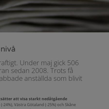
 nivå
raftigt. Under maj gick 506
ran sedan 2008. Trots få
rabbade anställda som blivit
tsätter att visa starkt nedåtgående
 (-24%), Västra Götaland (-25%) och Skåne