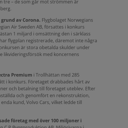
tom tre – de som går mot strömmen är
berg.
å grund av Corona.
Flygbolaget Norwegians
gian Air Sweden AB, försattes i konkurs
tan 1 miljard i omsättning den i särklass
har flygplan registrerade, däremot inte några
 konkursen är stora obetalda skulder under
e likvideringsförsök med koncernens
ectra Premium
i Trollhättan med 285
ått i konkurs. Företaget drabbades hårt av
r och betalning till företaget uteblev. Efter
anställda och genomfört en rekonstruktion,
nda kund, Volvo Cars, vilket ledde till
sade företag med över 100 miljoner i
n C P Byggproduktion AB, Miljörivarna i