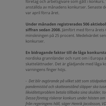
företag och arbetsgivare som gått i konkurs.
anställda av månadens konkurser. Senaste d
var april förra året.
Under månaden registrerades 506 aktiebola
siffran sedan 2008.
Jämfört med förra årets
minskningen på 25 procent. Medelvärdet sena
konkurser.
En bidragande faktor till de låga konkurst
nordiska grannländer och runt om i Europa ä
skattelättnader. Det är glädjande med låga k
varningens finger höjs.
- Det blir avgörande på vilket sätt som stödpaket
pandemistöd och skatteanstånd släpper ska tuse
likviditetsproblem betala tillbaka sina skulder, to
Dessa företag riskerar konkurs under hösten om de
från regeringens håll, säger Henrik Jacobsson, V