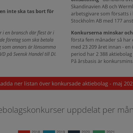
Skandinavien AB och Wermla
n inte ska tas bort för
arbetsgivare som försatts i
Stockholm AB med 177 anst
r i en bransch där flest är i
Konkurserna minskar och
 de företag som ska betala
första fem månader så har d
etag som annars är lönsamma
med 23 209 året innan - e
VD på Svensk Handel till DI.
period har 2 388 aktiebolag 
På årsbasis är konkursmin
Ladda ner listan över konkursade aktiebolag - maj 202
iebolagskonkurser uppdelat per må