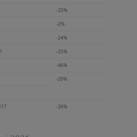
-25%
-2%
-24%
1
-25%
-46%
-20%
217
-26%